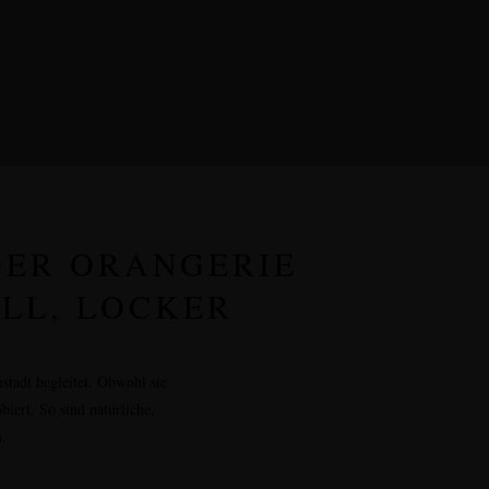
DER ORANGERIE
OLL, LOCKER
stadt
begleitet. Obwohl sie
iert. So sind natürliche,
.