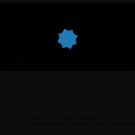
DAS_HOCHZEITSKASTELL
Hochzeitsfotografie aus dem Burgenland
your era, documented
Bo