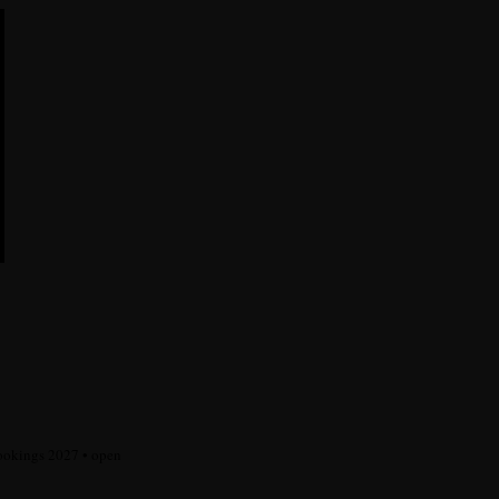
okings 2027 • open