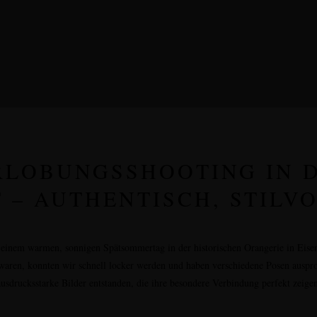
RLOBUNGSSHOOTING IN 
 – AUTHENTISCH, STILV
 einem warmen, sonnigen Spätsommertag in der historischen
Orangerie in Eisen
waren, konnten wir schnell locker werden und haben verschiedene Posen ausprob
ausdrucksstarke Bilder entstanden, die ihre besondere Verbindung perfekt zeigen