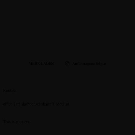
MEHR LADEN
Auf Instagram folgen
Kontakt
office {at} dashochzeitskastell {dot} at
This is your era.