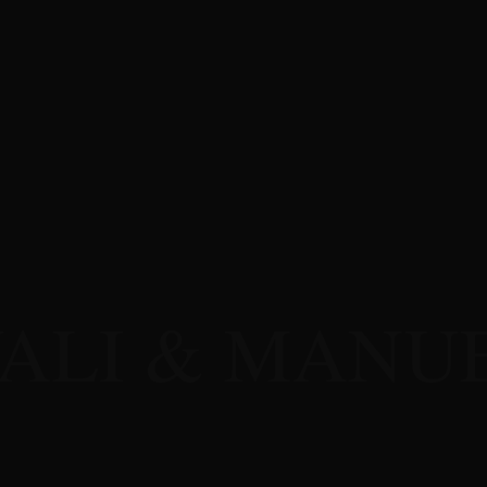
THE ERA
ALI & MANU