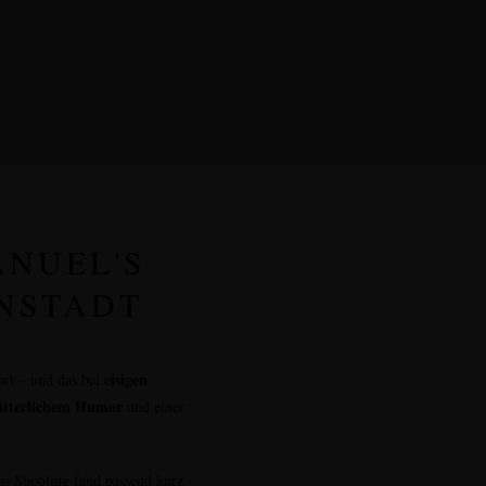
ANUEL'S
NSTADT
eisigen
rt – und das bei
ütterlichem Humor
und einer
as Shooting fand passend kurz