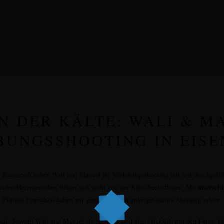
IN DER KÄLTE: WALI & M
BUNGSSHOOTING IN EISE
 Eisenstadt
haben Wali und Manuel ihr Verlobungsshooting mit mir durchgefüh
unersch
eiden Herzmenschen ließen sich nicht von der Kälte beeinflussen. Mit
Portion Eisernheit haben wir gemeinsam ein unvergessliches Shooting erlebt.
ich:
Sowohl Wali und Manuel als auch ich sind überglücklich mit den Fotos. D